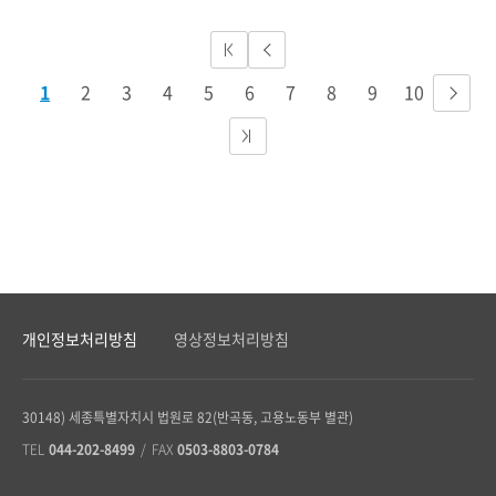
1
2
3
4
5
6
7
8
9
10
개인정보처리방침
영상정보처리방침
30148) 세종특별자치시 법원로 82(반곡동, 고용노동부 별관)
TEL
044-202-8499
/
FAX
0503-8803-0784